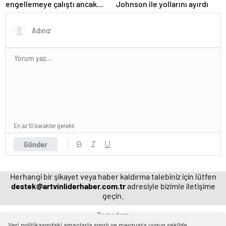
engellemeye çalıştı ancak
Johnson ile yollarını ayırdı
geç kaldı’ iddiası! NBA
Haberleri
En az 10 karakter gerekli
Gönder
Herhangi bir şikayet veya haber kaldırma talebiniz için lütfen
destek@artvinliderhaber.com.tr
adresiyle bizimle iletişime
geçin.
Temadam
Veri politikasındaki amaçlarla sınırlı ve mevzuata uygun şekilde