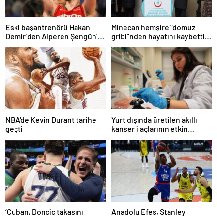
Eski başantrenörü Hakan
Minecan hemşire "domuz
Demir’den Alperen Şengün’e
gribi"nden hayatını kaybetti –
övgü
Haberler | Sağlık Haberleri
NBA'de Kevin Durant tarihe
Yurt dışında üretilen akıllı
geçti
kanser ilaçlarının etkin
maddesi yerli imkanlarla
geliştirildi | Sağlık Haberleri
‘Cuban, Doncic takasını
Anadolu Efes, Stanley