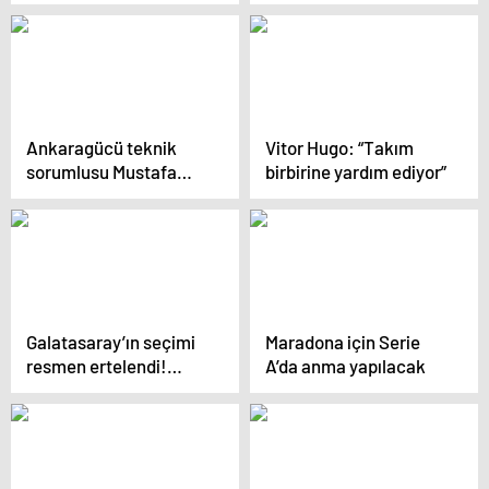
çıkışını ‘şans eseri’
olarak görüyor” iddiası
Ankaragücü teknik
Vitor Hugo: “Takım
sorumlusu Mustafa
birbirine yardım ediyor”
Dalcı: “Tek eksik
goldü”
Galatasaray’ın seçimi
Maradona için Serie
resmen ertelendi!…
A’da anma yapılacak