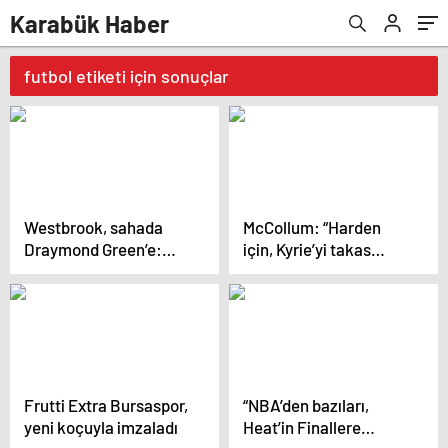
Karabük Haber
futbol etiketi için sonuçlar
Westbrook, sahada
McCollum: “Harden
Draymond Green’e:
için, Kyrie’yi takas
“Daha şut
ederdim…”
atamıyorsun!”
Frutti Extra Bursaspor,
“NBA’den bazıları,
yeni koçuyla imzaladı
Heat’in Finallere