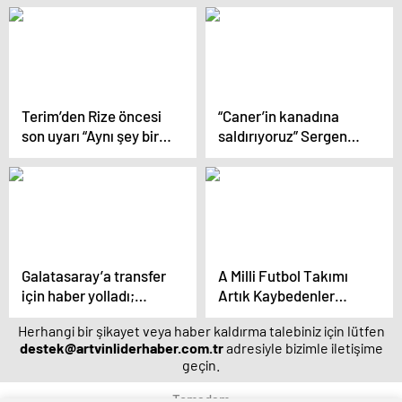
Terim’den Rize öncesi
“Caner’in kanadına
son uyarı “Aynı şey bir
saldırıyoruz” Sergen
daha asla olmasın”
Yalçın’ın hücum
planları
Galatasaray’a transfer
A Milli Futbol Takımı
için haber yolladı;
Artık Kaybedenler
“İsterseniz imza
Ligine Düştü
Herhangi bir şikayet veya haber kaldırma talebiniz için lütfen
atarım”
destek@artvinliderhaber.com.tr
adresiyle bizimle iletişime
geçin.
Temadam