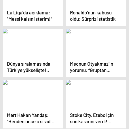
La Liga’da açıklama:
Ronaldo’nun kabusu
“Messi kalsın isterim!”
oldu: Sürpriz istatistik
Dünya sıralamasında
Mecnun Otyakmaz’ın
Türkiye yükselişte!..
yorumu: “Gruptan
neden çıkamayalım?”
Mert Hakan Yandaş:
Stoke City, Etebo için
“Benden önce o sırada
son kararını verdi!…
secde yapmış”