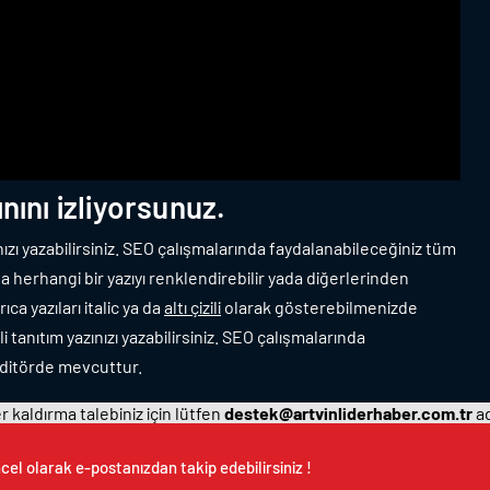
Video
nını izliyorsunuz.
zınızı yazabilirsiniz. SEO çalışmalarında faydalanabileceğiniz tüm
 herhangi bir yazıyı renklendirebilir yada diğerlerinden
ıca yazıları italic ya da
altı çizili
olarak gösterebilmenizde
i tanıtım yazınızı yazabilirsiniz. SEO çalışmalarında
editörde mevcuttur.
 kaldırma talebiniz için lütfen
destek@artvinliderhaber.com.tr
ad
cel olarak e-postanızdan takip edebilirsiniz !