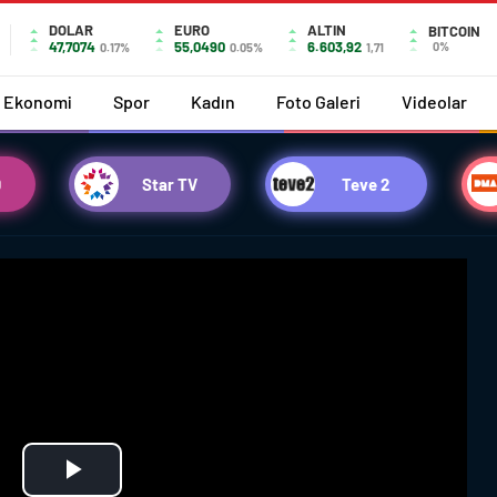
DOLAR
EURO
ALTIN
BITCOIN
47,7074
55,0490
6.603,92
0%
0.17%
0.05%
1,71
Ekonomi
Spor
Kadın
Foto Galeri
Videolar
D
Star TV
Teve 2
Play