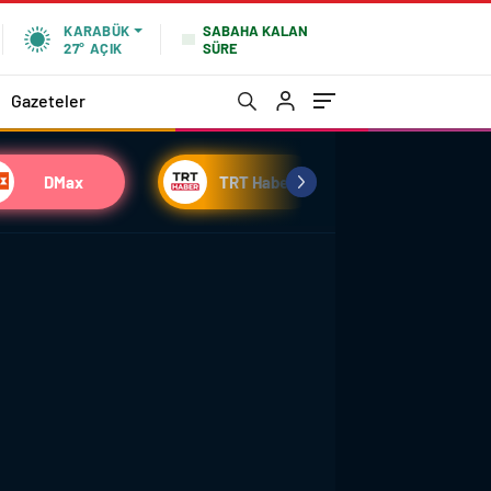
SABAHA KALAN
KARABÜK
SÜRE
27°
AÇIK
Gazeteler
DMax
TRT Haber
Habertürk