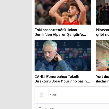
Eski başantrenörü Hakan
Mineca
Demir’den Alperen Şengün’e
gribi"n
övgü
Haberle
CANLI |Fenerbahçe Teknik
Yurt dış
Direktörü Jose Mourinho basın
ilaçları
toplantısı düzenliyor: Sakatlık ve
imkanlar
Mauro Icardi cevabı!
Haberle