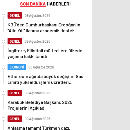
SON DAKİKA
HABERLERİ
GENEL
09 Ağustos 2026
KBÜ’den Cumhurbaşkanı Erdoğan’ın
"Aile Yılı" ilanına akademik destek
GENEL
09 Ağustos 2026
İngiltere, Filistinli mültecilere ülkede
yaşama hakkı tanıdı
EKONOMİ
09 Ağustos 2026
Ethereum ağında büyük değişim: Gas
Limiti yükseldi, işlem ücretleri
düşebilir mi?
GENEL
09 Ağustos 2026
Karabük Belediye Başkanı, 2025
Projelerini Açıkladı
GENEL
09 Ağustos 2026
Anlaşma tamam! Türkmen gazı,