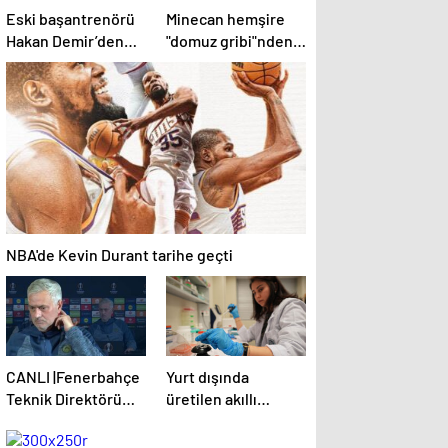
Eski başantrenörü
Minecan hemşire
Hakan Demir’den
"domuz gribi"nden
Alperen Şengün’e
hayatını kaybetti –
övgü
Haberler | Sağlık
Haberleri
NBA'de Kevin Durant tarihe geçti
CANLI |Fenerbahçe
Yurt dışında
Teknik Direktörü
üretilen akıllı
Jose Mourinho
kanser ilaçlarının
basın toplantısı
etkin maddesi yerli