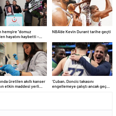
n hemşire "domuz
NBA'de Kevin Durant tarihe geçti
den hayatını kaybetti –
r | Sağlık Haberleri
ında üretilen akıllı kanser
‘Cuban, Doncic takasını
nın etkin maddesi yerli
engellemeye çalıştı ancak geç
la geliştirildi | Sağlık
kaldı’ iddiası! NBA Haberleri
ri