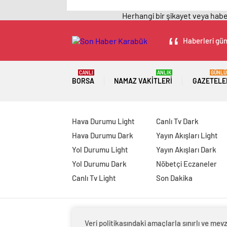
Herhangi bir şikayet veya haber
Haberleri gün
CANLI
ANLIK
GÜNLÜ
BORSA
NAMAZ VAKITLERI
GAZETELE
Hava Durumu Light
Canlı Tv Dark
Hava Durumu Dark
Yayın Akışları Light
Yol Durumu Light
Yayın Akışları Dark
Yol Durumu Dark
Nöbetçi Eczaneler
Canlı Tv Light
Son Dakika
Veri politikasındaki amaçlarla sınırlı ve m