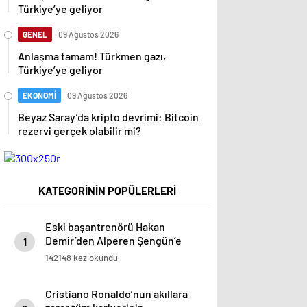
Türkiye’ye geliyor
GENEL
09 Ağustos 2026
Anlaşma tamam! Türkmen gazı,
Türkiye’ye geliyor
EKONOMİ
09 Ağustos 2026
Beyaz Saray’da kripto devrimi: Bitcoin
rezervi gerçek olabilir mi?
KATEGORİNİN POPÜLERLERİ
Eski başantrenörü Hakan
Demir’den Alperen Şengün’e
1
övgü
142148 kez okundu
Cristiano Ronaldo’nun akıllara