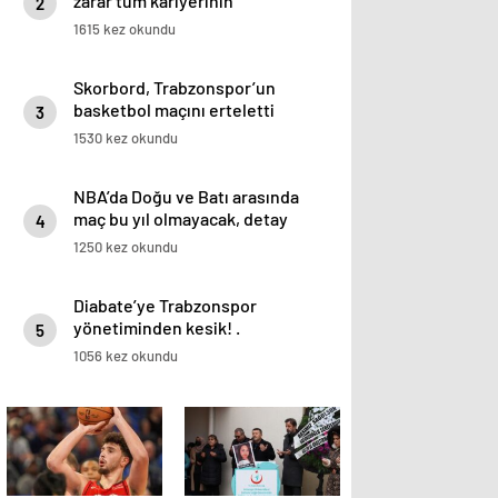
zarar tüm kariyerinin
2
istatistiğini çıkardık !
1615 kez okundu
Skorbord, Trabzonspor’un
basketbol maçını erteletti
3
1530 kez okundu
NBA’da Doğu ve Batı arasında
maç bu yıl olmayacak, detay
4
haberimizde.
1250 kez okundu
Diabate’ye Trabzonspor
yönetiminden kesik! .
5
1056 kez okundu