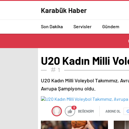
Karabük Haber
Son Dakika
Servisler
Gündem
U20 Kadın Milli V
1
U20 Kadın Milli Voleybol Takımımız, Avr
Avrupa Şampiyonu oldu.
0
BEĞENDİM
ABONE OL