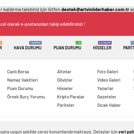
 kaldırma talebiniz için lütfen
destek@artvinliderhaber.com.tr
ad
cel olarak e-postanızdan takip edebilirsiniz !
K
TAHMİNİ
LİG
EKONOMİ
E
R
HAVA DURUMU
PUAN DURUMU
HISSELER
PARI
Canlı Borsa
Altınlar
Foto Galeri
Namaz Vakitleri
Dövizler
Video Galeri
Puan Durumu
Hisseler
Yazarlar
Örnek Burç Yorumu
Kripto Paralar
Gazeteler
Pariteler
Sıcak Haber
evzuata uygun şekilde çerez konumlandırmaktayız. Detaylar için
veri pol