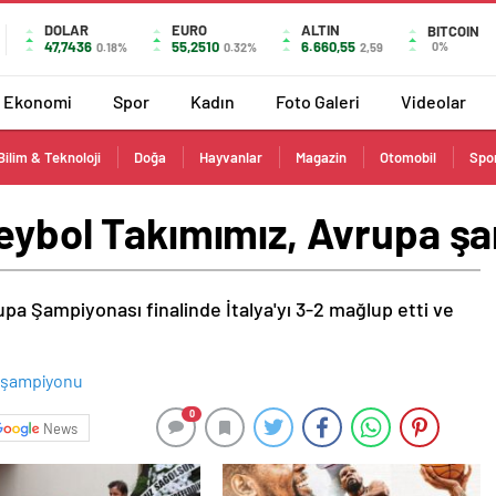
DOLAR
EURO
ALTIN
BITCOIN
47,7436
55,2510
6.660,55
0%
0.18%
0.32%
2,59
Ekonomi
Spor
Kadın
Foto Galeri
Videolar
Bilim & Teknoloji
Doğa
Hayvanlar
Magazin
Otomobil
Spo
oleybol Takımımız, Avrupa 
upa Şampiyonası finalinde İtalya'yı 3-2 mağlup etti ve
0
News