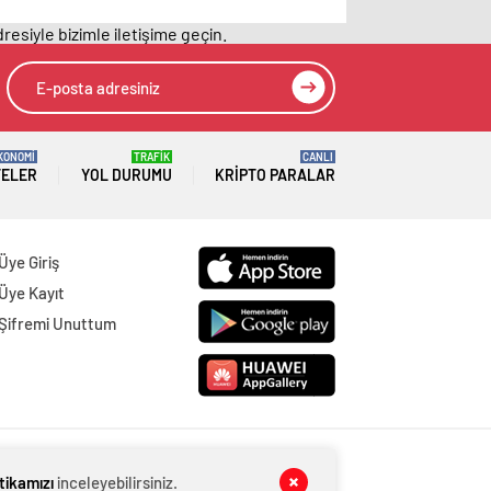
düzenliyor: Sakatlık
imkanlarla
resiyle bizimle iletişime geçin.
ve Mauro Icardi
geliştirildi | Sağlık
cevabı!
Haberleri
KONOMİ
TRAFİK
CANLI
TELER
YOL DURUMU
KRIPTO PARALAR
Üye Giriş
Üye Kayıt
Şifremi Unuttum
itikamızı
inceleyebilirsiniz.