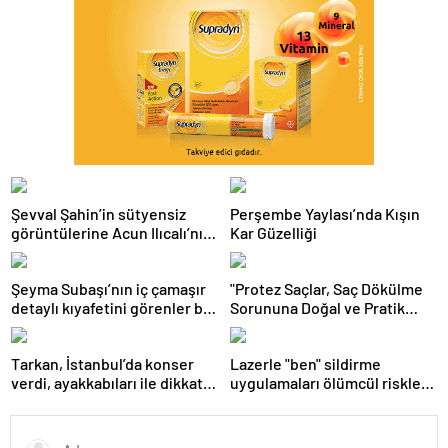
Şevval Şahin’in sütyensiz
Perşembe Yaylası’nda Kışın
görüntülerine Acun Ilıcalı’nın
Kar Güzelliği
kanalında sansür
Şeyma Subaşı’nın iç çamaşır
"Protez Saçlar, Saç Dökülme
detaylı kıyafetini görenler bir
Sorununa Doğal ve Pratik
daha baktı
Çözüm Sunuyor"
Tarkan, İstanbul’da konser
Lazerle "ben" sildirme
verdi, ayakkabıları ile dikkat
uygulamaları ölümcül risklere
çekti
yol açabiliyor