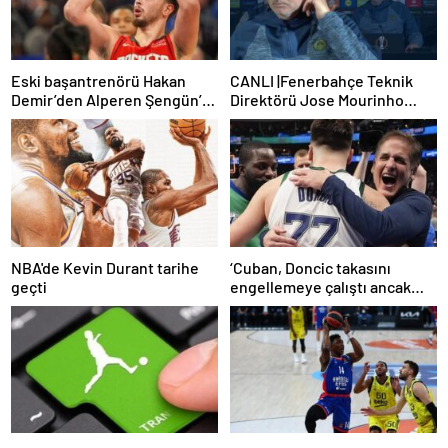
Eski başantrenörü Hakan
CANLI |Fenerbahçe Teknik
Demir’den Alperen Şengün’e
Direktörü Jose Mourinho
övgü
basın toplantısı düzenliyor:
Sakatlık ve Mauro Icardi
cevabı!
NBA'de Kevin Durant tarihe
‘Cuban, Doncic takasını
geçti
engellemeye çalıştı ancak
geç kaldı’ iddiası! NBA
Haberleri