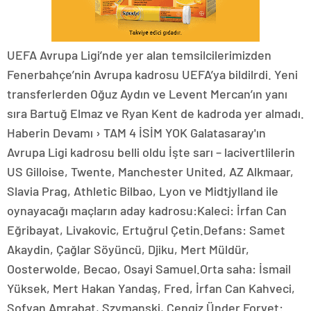
UEFA Avrupa Ligi’nde yer alan temsilcilerimizden
Fenerbahçe’nin Avrupa kadrosu UEFA’ya bildilrdi. Yeni
transferlerden Oğuz Aydın ve Levent Mercan’ın yanı
sıra Bartuğ Elmaz ve Ryan Kent de kadroda yer almadı.
Haberin Devamı › TAM 4 İSİM YOK Galatasaray'ın
Avrupa Ligi kadrosu belli oldu İşte sarı – lacivertlilerin
US Gilloise, Twente, Manchester United, AZ Alkmaar,
Slavia Prag, Athletic Bilbao, Lyon ve Midtjylland ile
oynayacağı maçların aday kadrosu:Kaleci: İrfan Can
Eğribayat, Livakovic, Ertuğrul Çetin.Defans: Samet
Akaydin, Çağlar Söyüncü, Djiku, Mert Müldür,
Oosterwolde, Becao, Osayi Samuel.Orta saha: İsmail
Yüksek, Mert Hakan Yandaş, Fred, İrfan Can Kahveci,
Sofyan Amrabat, Szymanski, Cengiz Ünder.Forvet: