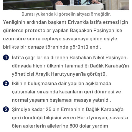
Burası yukarıda ki görselin altyazı örneğidir.
Yenilginin ardından başkent Erivan’da istifa etmesi için
günlerce protestolar yapılan Başbakan Paşinyan ise
uzun süre sonra cepheye savaşmaya giden eşiyle
birlikte bir cenaze töreninde görüntülendi.
İstifa çağrılarına direnen Başbakan Nikol Paşinyan,
dünyada hiçbir ülkenin tanımadığı Dağlık Karabağ’ın
yöneticisi Arayik Harutyunyan’la görüştü.
İkilinin buluşmasına dair yapılan açıklamada
çatışmalar sırasında kaçanların geri dönmesi ve
normal yaşamın başlaması masaya yatırıldı.
Şimdiye kadar 25 bin Ermeninin Dağlık Karabağ’a
geri döndüğü bilgisini veren Harutyunyan, savaşta
ölen askerlerin ailelerine 600 dolar yardım