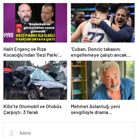
övgü
Halit Ergenç ve Rıza
‘Cuban, Doncic takasını
Kocaoğlu'ndan 'Gezi Parkı'
engellemeye çalıştı ancak
ifadesi – Magazin haberleri
geç kaldı’ iddiası! NBA
Haberleri
Kilis’te Otomobil ve Otobüs
Mehmet Aslantuğ, yeni
Çarpıştı: 3 Yaralı
sevgilisyle drama
çalışmalarında tanıştı –
Magazin haberleri