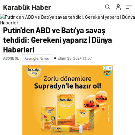
belgeseli bu akşam izleyiciyle buluşuyor |
Karabük Haber
Kültür Sanat Haberleri
Putin'den ABD ve Batı'ya savaş
tehdidi: Gerekeni yaparız | Dünya
Haberleri
Ekim 25, 2024 13:57
ABONE OL
News