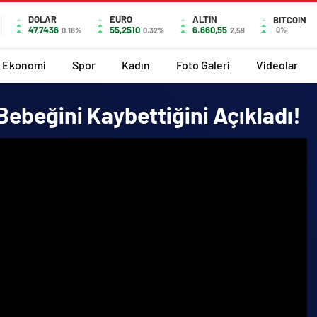
DOLAR
EURO
ALTIN
BITCOIN
47,7436
55,2510
6.660,55
0%
0.18%
0.32%
2,59
Ekonomi
Spor
Kadın
Foto Galeri
Videolar
Bebeğini Kaybettiğini Açıkladı!