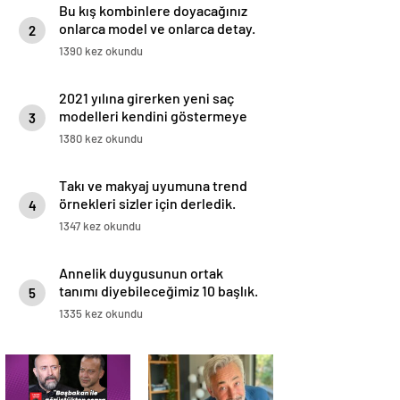
Bu kış kombinlere doyacağınız
onlarca model ve onlarca detay.
2
1390 kez okundu
2021 yılına girerken yeni saç
modelleri kendini göstermeye
3
başladı.
1380 kez okundu
Takı ve makyaj uyumuna trend
örnekleri sizler için derledik.
4
1347 kez okundu
Annelik duygusunun ortak
tanımı diyebileceğimiz 10 başlık.
5
1335 kez okundu