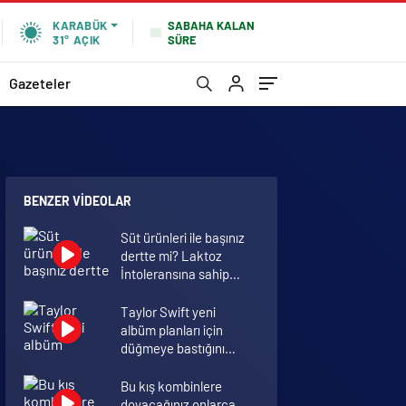
SABAHA KALAN
KARABÜK
SÜRE
31°
AÇIK
Gazeteler
BENZER VIDEOLAR
Süt ürünleri ile başınız
dertte mi? Laktoz
İntoleransına sahip
olabilirsiniz!
Taylor Swift yeni
albüm planları için
düğmeye bastığını
sosyal medyadan
duyurdu!
Bu kış kombinlere
doyacağınız onlarca