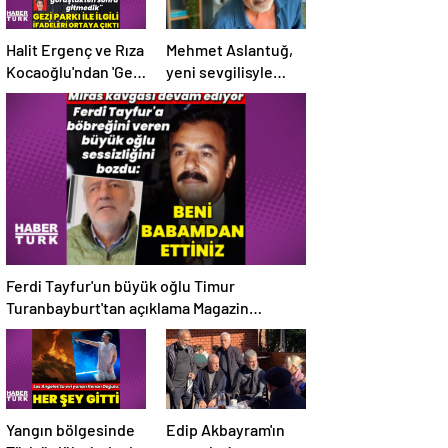
Halit Ergenç ve Rıza
Mehmet Aslantuğ,
Kocaoğlu'ndan 'Gezi
yeni sevgilisyle
Parkı' ifadesi –
drama
Magazin haberleri
çalışmalarında
tanıştı – Magazin
haberleri
Ferdi Tayfur'un büyük oğlu Timur
Turanbayburt'tan açıklama Magazin
haberleri
Yangın bölgesinde
Edip Akbayram'ın