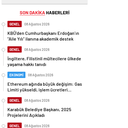
SON DAKİKA
HABERLERİ
GENEL
08 Ağustos 2026
KBÜ’den Cumhurbaşkanı Erdoğan’ın
"Aile Yılı" ilanına akademik destek
GENEL
08 Ağustos 2026
İngiltere, Filistinli mültecilere ülkede
yaşama hakkı tanıdı
EKONOMİ
08 Ağustos 2026
Ethereum ağında büyük değişim: Gas
Limiti yükseldi, işlem ücretleri
düşebilir mi?
GENEL
08 Ağustos 2026
Karabük Belediye Başkanı, 2025
Projelerini Açıkladı
GENEL
08 Ağustos 2026