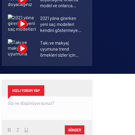
model ve onlarca
detay.
2021 yılına girerken
yeni saç modelleri
kendini göstermeye
başladı.
Takı ve makyaj
uyumuna trend
örnekleri sizler için
derledik.
Annelik duygusunun
ortak tanımı
diyebileceğimiz 10
başlık.
HIZLI YORUM YAP
GÖNDER