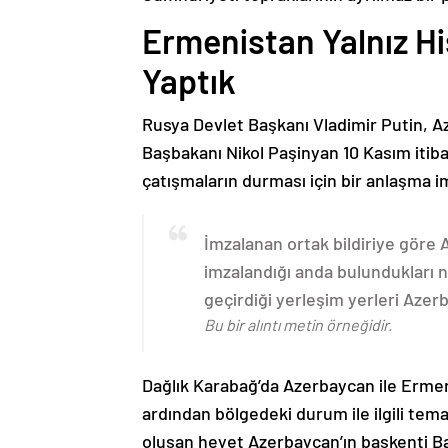
Ermenistan Yalnız H
Yaptık
Rusya Devlet Başkanı Vladimir Putin, 
Başbakanı Nikol Paşinyan 10 Kasım itib
çatışmaların durması için bir anlaşma i
İmzalanan ortak bildiriye göre
imzalandığı anda bulundukları n
geçirdiği yerleşim yerleri Aze
Bu bir alıntı metin örneğidir.
Dağlık Karabağ’da Azerbaycan ile Erme
ardından bölgedeki durum ile ilgili t
oluşan heyet Azerbaycan’ın başkenti B