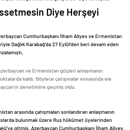
issetmesin Diye Herşeyi
Azerbaycan Cumhurbaşkanı İlham Aliyev ve Ermenistan
ariyle Dağlık Karabağ’da 27 Eylül’den beri devam eden
mzalamıştı.
 Azerbaycan ve Ermenistan güçleri anlaşmanın
oktalarda kaldı. Böylece çatışmalar esnasında ele
rbaycan’ın denetimine geçmiş oldu.
nistan arasında çatışmaları sonlandıran anlaşmanın
emaslarda bulunmak üzere Rus hükümet üyelerinden
akü’ye gitmiş, Azerbaycan Cumhurbaşkanı İlham Aliyev,