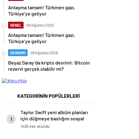
Anlaşma tamam! Türkmen gazı,
Türkiye’ye geliyor
GENEL
08 Ağustos 2026
Anlaşma tamam! Türkmen gazı,
Türkiye’ye geliyor
EKONOMİ
08 Ağustos 2026
Beyaz Saray’da kripto devrimi: Bitcoin
rezervi gerçek olabilir mi?
KATEGORİNİN POPÜLERLERİ
Taylor Swift yeni albüm planları
için düğmeye bastığını sosyal
1
medyadan duyurdu!
1435 kez okundu