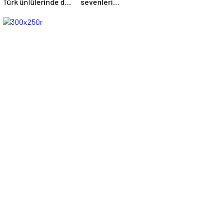
Türk ünlülerinde de
sevenleri
evleri var – Magazin
hastaneye akın
haberleri
ediyor – Magazin
habetrleri