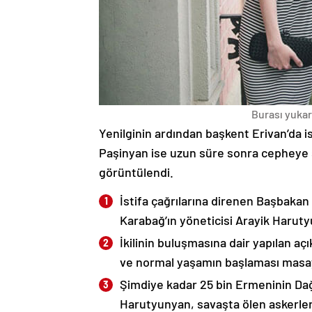
Burası yukarı
Yenilginin ardından başkent Erivan’da i
Paşinyan ise uzun süre sonra cepheye s
görüntülendi.
İstifa çağrılarına direnen Başbakan
Karabağ’ın yöneticisi Arayik Haruty
İkilinin buluşmasına dair yapılan a
ve normal yaşamın başlaması masaya
Şimdiye kadar 25 bin Ermeninin Dağ
Harutyunyan, savaşta ölen askerleri