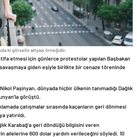
da ki görselin altyazı örneğidir.
stifa etmesi için günlerce protestolar yapılan Başbakan
avaşmaya giden eşiyle birlikte bir cenaze töreninde
 Nikol Paşinyan, dünyada hiçbir ülkenin tanımadığı Dağlık
unyan’la görüştü.
çıklamada çatışmalar sırasında kaçanların geri dönmesi
 yatırıldı.
lık Karabağ’a geri döndüğü bilgisini veren
n ailelerine 600 dolar yardım verileceğini söyledi. 10