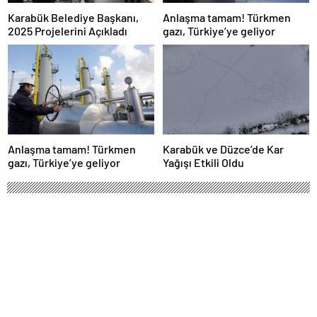
Karabük Belediye Başkanı,
Anlaşma tamam! Türkmen
2025 Projelerini Açıkladı
gazı, Türkiye’ye geliyor
Anlaşma tamam! Türkmen
Karabük ve Düzce’de Kar
gazı, Türkiye’ye geliyor
Yağışı Etkili Oldu
Cumhurbaşkanı Erdoğan, İsrail’e
meydan okudu: Nihai hedefin neresi
olduğunu görüyoruz, sonları hezeyan
olacak