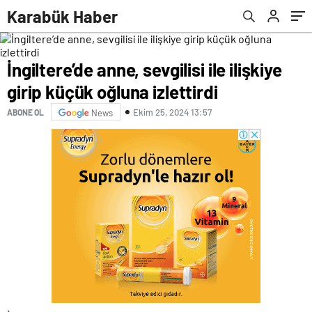
görüyoruz, sonları hezeyan olacak
Karabük Haber
İngiltere’de anne, sevgilisi ile ilişkiye
girip küçük oğluna izlettirdi
Ekim 25, 2024 13:57
ABONE OL
News