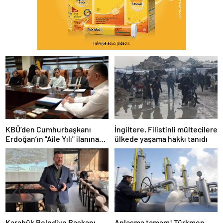
KBÜ’den Cumhurbaşkanı
İngiltere, Filistinli mültecilere
Erdoğan’ın "Aile Yılı" ilanına
ülkede yaşama hakkı tanıdı
akademik destek
Karabük Belediye Başkanı,
Anlaşma tamam! Türkmen