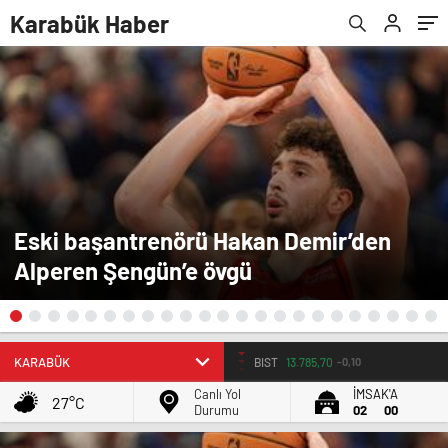
Karabük Haber
Eski başantrenörü Hakan Demir’den
Alperen Şengün’e övgü
BIST
13.785,70
-0,10
Canlı Yol
İMSAK'A
27°C
Durumu
02
00