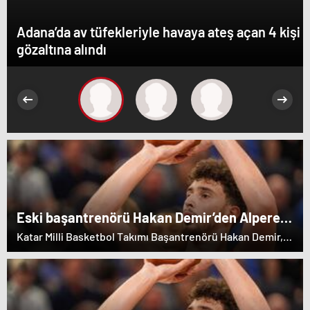
Adana’da av tüfekleriyle havaya ateş açan 4 kişi
gözaltına alındı
Eski başantrenörü Hakan Demir’den Alperen
Şengün’e övgü
Katar Milli Basketbol Takımı Başantrenörü Hakan Demir,
eski öğrencisi Alperen Şengün'e övgülerde bulundu.