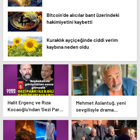
Bitcoin’de alıcılar bant üzerindeki
hakimiyetini kaybetti
Kuraklık ayçiçeğinde ciddi verim
kaybına neden oldu
Halit Ergenç ve Rıza
Mehmet Aslantuğ, yeni
Kocaoğlu'ndan 'Gezi Parkı'
sevgilisyle drama
ifadesi – Magazin
çalışmalarında tanıştı –
haberleri
Magazin haberleri