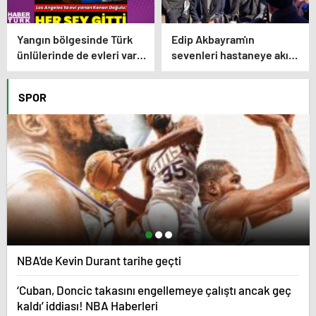
Yangın bölgesinde Türk
Edip Akbayram'ın
ünlülerinde de evleri var –
sevenleri hastaneye akın
Magazin haberleri
ediyor – Magazin
habetrleri
SPOR
NBA'de Kevin Durant tarihe geçti
‘Cuban, Doncic takasını engellemeye çalıştı ancak geç
kaldı’ iddiası! NBA Haberleri