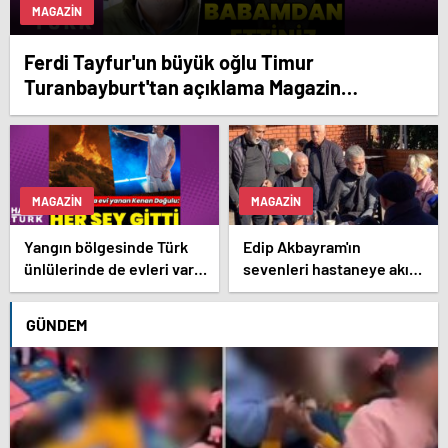
MAGAZIN
Ferdi Tayfur'un büyük oğlu Timur
Turanbayburt'tan açıklama Magazin
haberleri
MAGAZIN
MAGAZIN
Yangın bölgesinde Türk
Edip Akbayram'ın
ünlülerinde de evleri var –
sevenleri hastaneye akın
Magazin haberleri
ediyor – Magazin
habetrleri
GÜNDEM