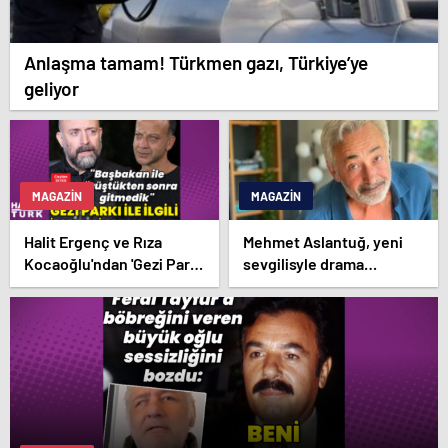
Anlaşma tamam! Türkmen gazı, Türkiye’ye
geliyor
MAGAZIN
MAGAZIN
Halit Ergenç ve Rıza
Mehmet Aslantuğ, yeni
Kocaoğlu'ndan 'Gezi Parkı'
sevgilisyle drama
ifadesi – Magazin
çalışmalarında tanıştı –
haberleri
Magazin haberleri