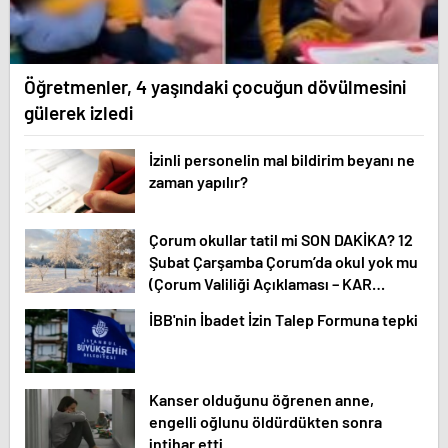
Öğretmenler, 4 yaşındaki çocuğun dövülmesini
gülerek izledi
İzinli personelin mal bildirim beyanı ne
zaman yapılır?
Çorum okullar tatil mi SON DAKİKA? 12
Şubat Çarşamba Çorum’da okul yok mu
(Çorum Valiliği Açıklaması – KAR
TATİLİ)?
İBB'nin İbadet İzin Talep Formuna tepki
Kanser olduğunu öğrenen anne,
engelli oğlunu öldürdükten sonra
intihar etti