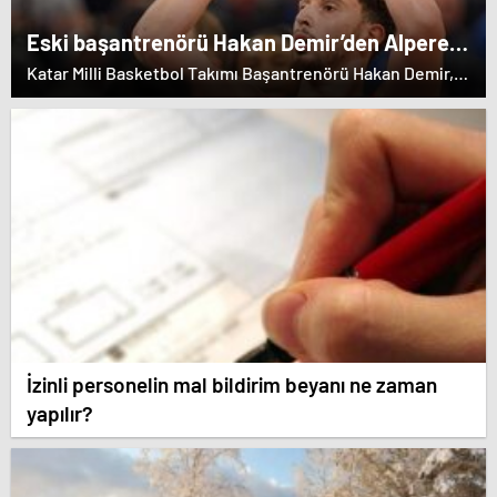
Eski başantrenörü Hakan Demir’den Alperen
Şengün’e övgü
Katar Milli Basketbol Takımı Başantrenörü Hakan Demir,
eski öğrencisi Alperen Şengün'e övgülerde bulundu.
İzinli personelin mal bildirim beyanı ne zaman
yapılır?