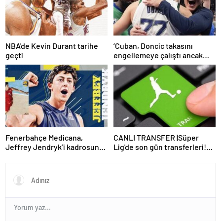
NBA'de Kevin Durant tarihe
‘Cuban, Doncic takasını
geçti
engellemeye çalıştı ancak
geç kaldı’ iddiası! NBA
Haberleri
Fenerbahçe Medicana,
CANLI TRANSFER |Süper
Jeffrey Jendryk’i kadrosuna
Lig'de son gün transferleri!
kattı
İşte son dakika imzaları…