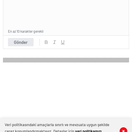
En az 10 karakter gerekli
Gönder
Veri politikasındaki amaçlarla sınırlı ve mevzuata uygun şekilde
çerez konumlandırmaktayız. Detaylar için
veri politikamızı
0
0
0
0