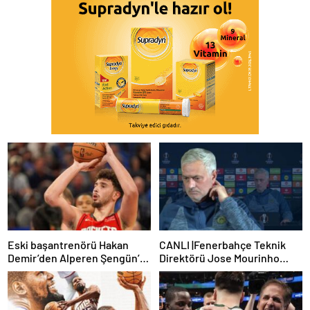
Eski başantrenörü Hakan
CANLI |Fenerbahçe Teknik
Demir’den Alperen Şengün’e
Direktörü Jose Mourinho
övgü
basın toplantısı düzenliyor:
Sakatlık ve Mauro Icardi
cevabı!