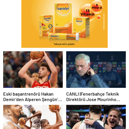
Eski başantrenörü Hakan
CANLI |Fenerbahçe Teknik
Demir’den Alperen Şengün’e
Direktörü Jose Mourinho
övgü
basın toplantısı düzenliyor:
Sakatlık ve Mauro Icardi
cevabı!