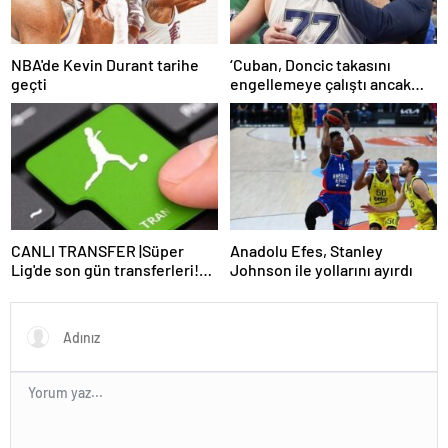
NBA'de Kevin Durant tarihe
‘Cuban, Doncic takasını
geçti
engellemeye çalıştı ancak
geç kaldı’ iddiası! NBA
Haberleri
CANLI TRANSFER |Süper
Anadolu Efes, Stanley
Lig'de son gün transferleri!
Johnson ile yollarını ayırdı
İşte son dakika imzaları…