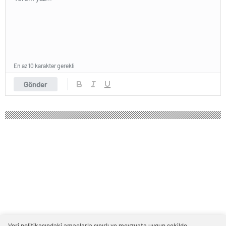
En az 10 karakter gerekli
Gönder
David Okereke, Gaziantep FK'da
Gaziantep Futbol Kulübü, son olarak İtalya'nın US
Cremonese takımında forma giyen Nijeryalı forvet
David Okereke'yi satın alma opsiyonlu kiralık olarak...
Ekim 25, 2024 13:57
ABONE OL
News
Veri politikasındaki amaçlarla sınırlı ve mevzuata uygun şekilde