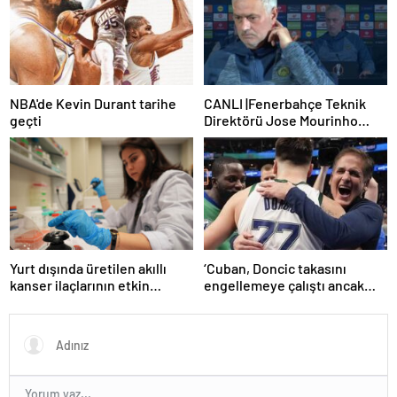
NBA'de Kevin Durant tarihe
CANLI |Fenerbahçe Teknik
geçti
Direktörü Jose Mourinho
basın toplantısı düzenliyor:
Sakatlık ve Mauro Icardi
cevabı!
Yurt dışında üretilen akıllı
‘Cuban, Doncic takasını
kanser ilaçlarının etkin
engellemeye çalıştı ancak
maddesi yerli imkanlarla
geç kaldı’ iddiası! NBA
geliştirildi | Sağlık Haberleri
Haberleri