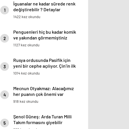
İguanalar ne kadar sürede renk
değiştirebilir ? Detaylar
1
burada…
1422 kez okundu
Penguenleri hiç bu kadar komik
ve yakından görmemiştiniz
2
1127 kez okundu
Rusya ordusunda Pasifik için
yeni bir cephe açılıyor. Çin’in ilk
3
tepkisi!
1014 kez okundu
Mecnun Otyakmaz: Alacağımız
her puanın çok önemi var
4
918 kez okundu
Şenol Güneş: Arda Turan Milli
Takım formasını giyebilir
5