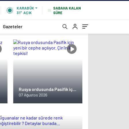
SABAHA KALAN
KARABÜK
SÜRE
31°
AÇIK
Gazeteler
Rusya ordusunda Pasifik için
yeni bir cephe açılıyor. Çin’in
07 Ağustos 2026
ilk tepkisi!