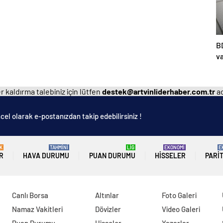
B
v
do
 kaldırma talebiniz için lütfen
destek@artvinliderhaber.com.tr
ad
cel olarak e-postanızdan takip edebilirsiniz !
K
TAHMİNİ
LİG
EKONOMİ
E
R
HAVA DURUMU
PUAN DURUMU
HISSELER
PARI
Canlı Borsa
Altınlar
Foto Galeri
Namaz Vakitleri
Dövizler
Video Galeri