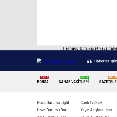
Herhangi bir şikayet veya haber
Haberleri gün
CANLI
ANLIK
GÜNLÜ
BORSA
NAMAZ VAKITLERI
GAZETELE
Hava Durumu Light
Canlı Tv Dark
Hava Durumu Dark
Yayın Akışları Light