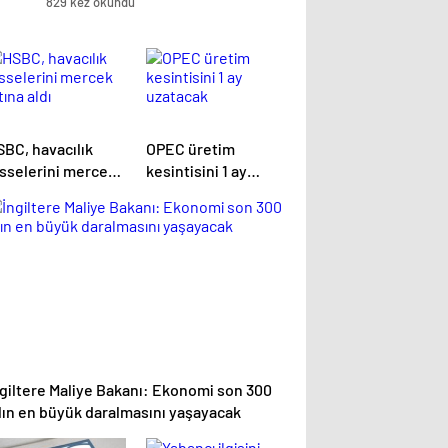
829 kez okundu
SBC, havacılık
OPEC üretim
isselerini mercek
kesintisini 1 ay
tına aldı
uzatacak
ngiltere Maliye Bakanı: Ekonomi son 300
ılın en büyük daralmasını yaşayacak