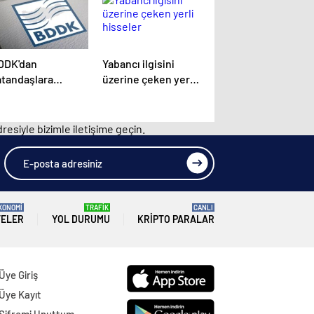
DDK'dan
Yabancı ilgisini
atandaşlara
üzerine çeken yerli
landırıcılık uyarısı
hisseler
resiyle bizimle iletişime geçin.
KONOMİ
TRAFİK
CANLI
TELER
YOL DURUMU
KRIPTO PARALAR
Üye Giriş
Üye Kayıt