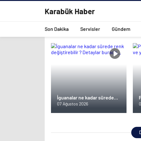
Karabük Haber
Son Dakika
Servisler
Gündem
İguanalar ne kadar sürede
renk değiştirebilir ? Detaylar
07 Ağustos 2026
0
burada…
D