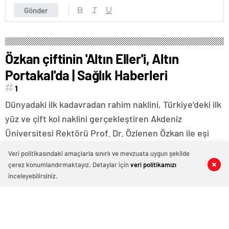
Gönder
Özkan çiftinin 'Altın Eller'i, Altın
Portakal'da | Sağlık Haberleri
1
Dünyadaki ilk kadavradan rahim naklini, Türkiye'deki ilk
yüz ve çift kol naklini gerçekleştiren Akdeniz
Üniversitesi Rektörü Prof. Dr. Özlenen Özkan ile eşi
Prof. Dr. Ömer Özkan'ın nakil süreçlerinde yaşadıkları,
Veri politikasındaki amaçlarla sınırlı ve mevzuata uygun şekilde
yönetmen Sevgi Hirschhauser tarafından 'Altın Eller'
çerez konumlandırmaktayız. Detaylar için
veri politikamızı
0
0
0
0
isimli belgeselle Altın Portakal Film Festivali'nde
inceleyebilirsiniz.
izleyici karşısına çıkacak. Özkan çiftinin ameliyat
sırasında çekilen fotoğraflarının afişinde yer aldığı
film, Ulusal Belgesel Film Yarışması kategorisinde