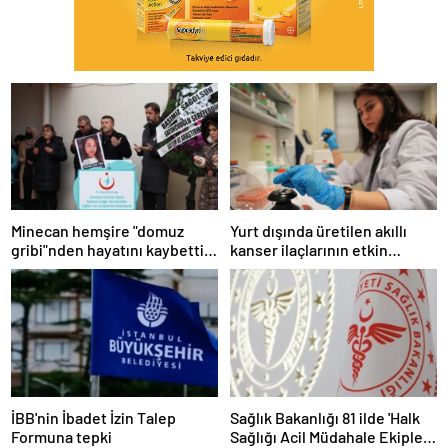
Minecan hemşire "domuz
Yurt dışında üretilen akıllı
gribi"nden hayatını kaybetti –
kanser ilaçlarının etkin
Haberler | Sağlık Haberleri
maddesi yerli imkanlarla
geliştirildi | Sağlık Haberleri
İBB'nin İbadet İzin Talep
Sağlık Bakanlığı 81 ilde 'Halk
Formuna tepki
Sağlığı Acil Müdahale Ekipleri'