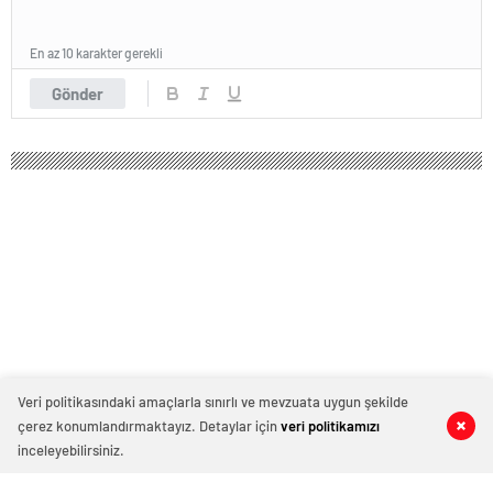
En az 10 karakter gerekli
Gönder
Veri politikasındaki amaçlarla sınırlı ve mevzuata uygun şekilde
Bitcoin madencilerinin kazançları son
çerez konumlandırmaktayız. Detaylar için
veri politikamızı
0
0
0
0
bir yılın en düşük seviyesinde
inceleyebilirsiniz.