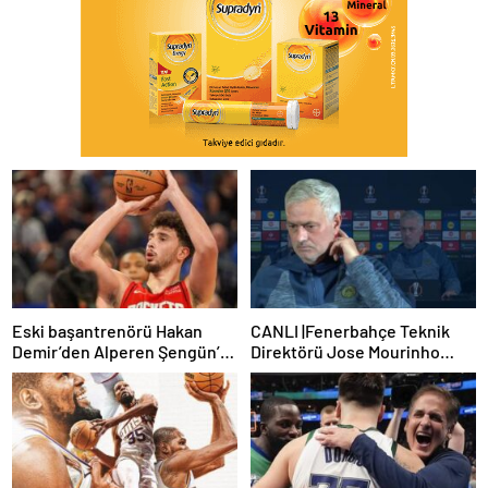
Eski başantrenörü Hakan
CANLI |Fenerbahçe Teknik
Demir’den Alperen Şengün’e
Direktörü Jose Mourinho
övgü
basın toplantısı düzenliyor:
Sakatlık ve Mauro Icardi
cevabı!