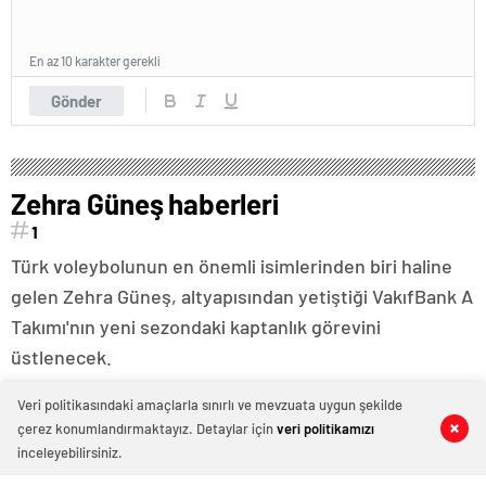
En az 10 karakter gerekli
Gönder
Zehra Güneş haberleri
1
Türk voleybolunun en önemli isimlerinden biri haline
gelen Zehra Güneş, altyapısından yetiştiği VakıfBank A
Takımı'nın yeni sezondaki kaptanlık görevini
üstlenecek.
Veri politikasındaki amaçlarla sınırlı ve mevzuata uygun şekilde
çerez konumlandırmaktayız. Detaylar için
veri politikamızı
0
0
0
0
inceleyebilirsiniz.