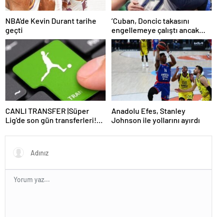
NBA'de Kevin Durant tarihe
‘Cuban, Doncic takasını
geçti
engellemeye çalıştı ancak
geç kaldı’ iddiası! NBA
Haberleri
CANLI TRANSFER |Süper
Anadolu Efes, Stanley
Lig'de son gün transferleri!
Johnson ile yollarını ayırdı
İşte son dakika imzaları…