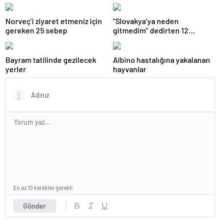
gitmeye hazır olun.
Geographic görüntüledi.
Norveç’i ziyaret etmeniz için
“Slovakya’ya neden
gereken 25 sebep
gitmedim” dedirten 12
fotoğraf
Bayram tatilinde gezilecek
Albino hastalığına yakalanan
yerler
hayvanlar
En az 10 karakter gerekli
Gönder