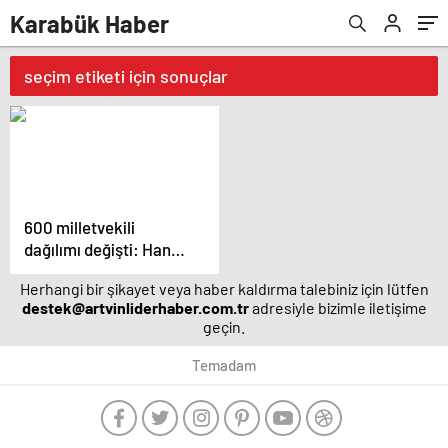
Karabük Haber
seçim etiketi için sonuçlar
600 milletvekili
dağılımı değişti: Hangi
il kaç milletvekili
Herhangi bir şikayet veya haber kaldırma talebiniz için lütfen
çıkaracak? | Son
destek@artvinliderhaber.com.tr
adresiyle bizimle iletişime
dakika haberleri
geçin.
Temadam