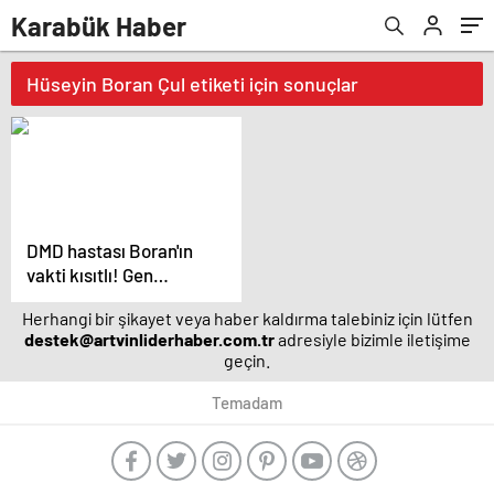
Karabük Haber
Hüseyin Boran Çul etiketi için sonuçlar
DMD hastası Boran'ın
vakti kısıtlı! Gen
tedavisi için yardım
Herhangi bir şikayet veya haber kaldırma talebiniz için lütfen
bekliyor | Sağlık
destek@artvinliderhaber.com.tr
adresiyle bizimle iletişime
Haberleri
geçin.
Temadam