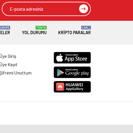
KONOMİ
TRAFİK
CANLI
TELER
YOL DURUMU
KRIPTO PARALAR
Üye Giriş
Üye Kayıt
Şifremi Unuttum