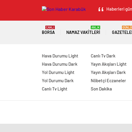
Haberleri gün
CANLI
ANLIK
GÜNLÜ
BORSA
NAMAZ VAKITLERI
GAZETELE
Hava Durumu Light
Canlı Tv Dark
Hava Durumu Dark
Yayın Akışları Light
Yol Durumu Light
Yayın Akışları Dark
Yol Durumu Dark
Nöbetçi Eczaneler
Canlı Tv Light
Son Dakika
manavgat