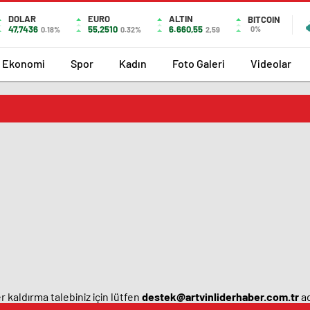
DOLAR
EURO
ALTIN
BITCOIN
47,7436
55,2510
6.660,55
0%
0.18%
0.32%
2,59
Ekonomi
Spor
Kadın
Foto Galeri
Videolar
 kaldırma talebiniz için lütfen
destek@artvinliderhaber.com.tr
ad