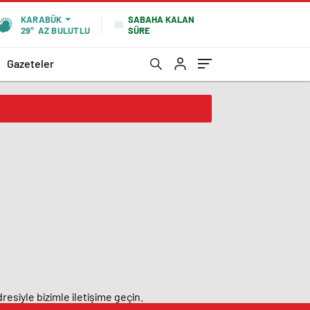
SABAHA KALAN
KARABÜK
SÜRE
29°
AZ BULUTLU
Gazeteler
resiyle bizimle iletişime geçin.