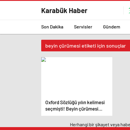
Karabük Haber
Son Dakika
Servisler
Gündem
beyin çürümesi etiketi için sonuçlar
Oxford Sözlüğü yılın kelimesi
seçmişti! Beyin çürümesi
nedir, nasıl etkiler? – Haberler
| Sağlık Haberleri
Herhangi bir şikayet veya haber